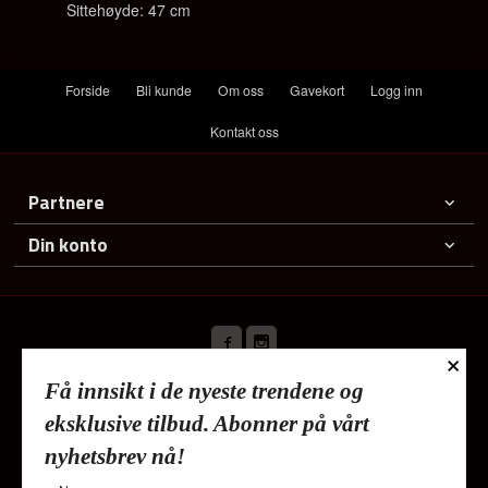
Sittehøyde: 47 cm
Forside
Bli kunde
Om oss
Gavekort
Logg inn
Kontakt oss
Partnere
Din konto
×
Få innsikt i de nyeste trendene og
Frakt
Kjøpsbetingelser
Sikkerhet og personvern
eksklusive tilbud. Abonner på vårt
Nyhetsbrev
nyhetsbrev nå!
Lykkehjem As Deliveien 19 1540 Vestby Tlf.
91353010
-