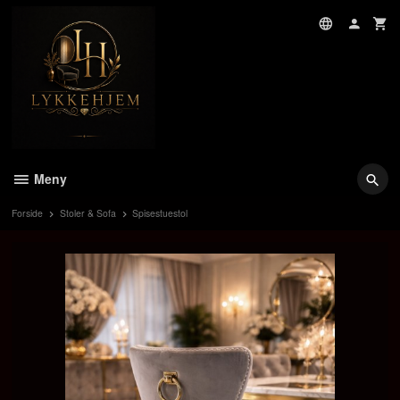
Gå
til
innholdet
Meny
Forside
Stoler & Sofa
Spisestuestol