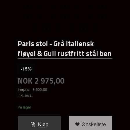
Paris stol - Grå italiensk
fløyel & Gull rustfritt stål ben
-15%
NOK
2 975,00
Førpris:
3 500,00
Rabatt
inkl. mva.
På lager
Kjøp
Ønskeliste