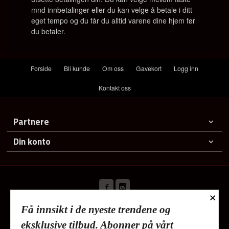
mnd innbetalinger eller du kan velge å betale i ditt
eget tempo og du får du alltid varene dine hjem før
du betaler.
Forside
Bli kunde
Om oss
Gavekort
Logg inn
Kontakt oss
Partnere
Din konto
×
Få innsikt i de nyeste trendene og
Frakt
Kjøpsbetingelser
Sikkerhet og personvern
eksklusive tilbud. Abonner på vårt