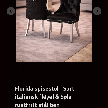
Prev
Ne
Florida spisestol - Sort
italiensk fløyel & Sølv
rustfritt stål ben