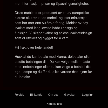
mer informasjon, priser og tilpasningsmuligheter.
Disse møblene er produsert av en av europeiske
største aktører innen møbel- og interiørbransjen
som har mer enn 50 års erfaring. Møbler av høy
kvalitet med lang levetid både i design og
funksjon. Vi skaper vakre og tidløse kvalitetsdesign
som er utviklet og bygget for å vare.
Fri frakt over hele landet!
Husk at du kan betale med klarna, delbetaler eller
utsette betalingen din. Du kan velge mellom faste
mnd innbetalinger eller du kan velge å betale i ditt
eget tempo og du får du alltid varene dine hjem før
du betaler.
Forside
Bli kunde
Om oss
Gavekort
Logg inn
Kontakt oss