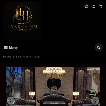
Gå
til
innholdet
Meny
Forside
Stoler & Sofa
Sofa
Prev
Ne