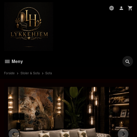
Gå
til
innholdet
Meny
Forside
Stoler & Sofa
Sofa
Prev
Ne