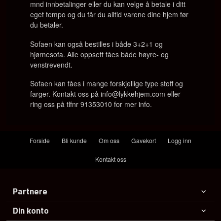
mnd innbetalinger eller du kan velge å betale i ditt
eget tempo og du får du alltid varene dine hjem før
du betaler.
Sofaen kan også bestilles i både 3+2+1 og
hjørnesofa.
Alle oppsett fåes både høyre- og
venstrevendt.
Sofaen kan fåes i mange forskjellige type stoff og
farger. Kontakt oss på info@lykkehjem.com eller
ring oss på tlfnr 91353010 for mer info.
Forside
Bli kunde
Om oss
Gavekort
Logg inn
Kontakt oss
Partnere
Din konto