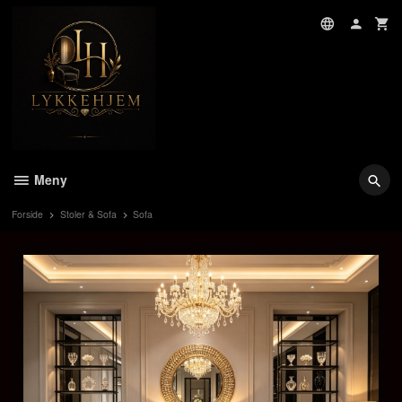
Gå
til
innholdet
Meny
Forside
Stoler & Sofa
Sofa