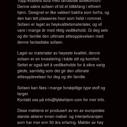
Topp kvalitets sofa med fantastisk sittekomfort!
Denne vakre sofaen vil bli et blikkfang i ethvert
hjem. Designet er like vakkert bakfra som forfra, og
den kan lett plasseres hvor som helst i rommet.
Sofaen er laget av høykvalitetsmaterialer, og vil
vare i mange år med riktig vedlikehold. Gi deg selv
og din familie den ultimate sitteopplevelsen med
denne fantastiske sofaen.
Laget av materialer av høyeste kvalitet, denne
sofaen er en investering i både stil og komfort.
Settet er også lett å vedlikeholde for å sikre varig
glede, samtidig som det gir den ultimate
sitteopplevelsen for deg og din familie.
Sofaen kan fåes i mange forskjellige type stoff og
farger.
Kontakt oss på info@lykkehjem.com for mer info.
Disse møblene er produsert av en av europeiske
største aktører innen møbel- og interiørbransjen
som har mer enn 50 års erfaring. Møbler av høy