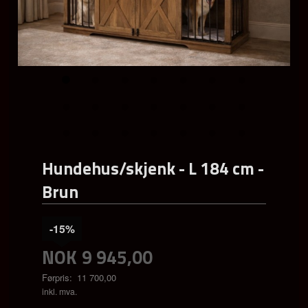
Hundehus/skjenk - L 184 cm -
Brun
-15%
NOK
9 945,00
Førpris:
11 700,00
Rabatt
inkl. mva.