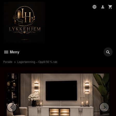
Gå
til
innholdet
Meny
Forside
Lagertømming – Opptil 50 % rab
Prev
Ne