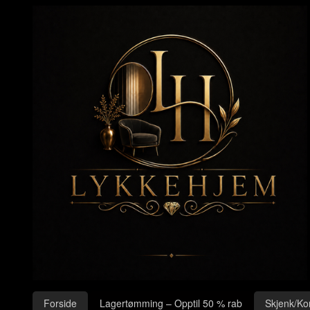
Gå
Lukk
til
innholdet
Produkter
Forside
Lagertømming – Opptil 50 % rab
Skjenk/Ko