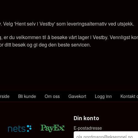
y. Velg 'Hent selv i Vestby' som leveringsalternativ ved utsjekk.
er du velkommen til å besøke vårt lager i Vestby. Vennligst konta
e for ditt besøk og gi deg den beste servicen.
rside
Bli kunde
Om oss
Gavekort
Logg inn
Kontakt 
Din konto
E-postadresse