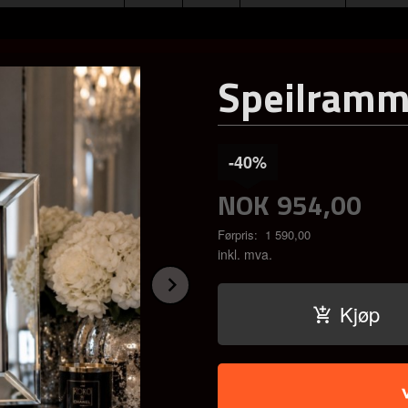
Speilramm
-40%
NOK
954,00
Førpris:
1 590,00
Rabatt
inkl. mva.
Next
Kjøp