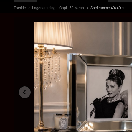
Forside
Lagertømming – Opptil 50 % rab
Speilramme 40x40 cm
Prev