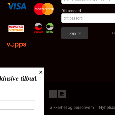
Ditt passord
G
×
klusive tilbud.
Frakt
Kjøpsbetingelser
Sikkerhet og personvern
Nyhetsb