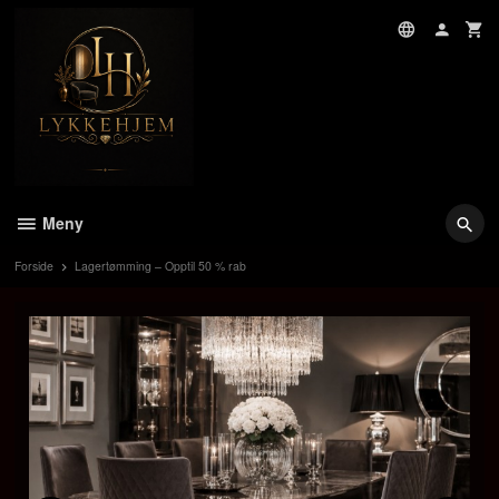
Gå
til
innholdet
Meny
Forside
Lagertømming – Opptil 50 % rab