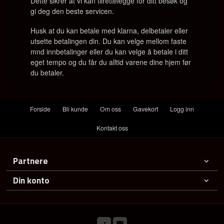
Dette sikrer at vi kan tilrettelegge for ditt besøk og
gi deg den beste servicen.
Husk at du kan betale med klarna, delbetaler eller
utsette betalingen din. Du kan velge mellom faste
mnd innbetalinger eller du kan velge å betale i ditt
eget tempo og du får du alltid varene dine hjem før
du betaler.
Forside
Bli kunde
Om oss
Gavekort
Logg inn
Kontakt oss
Partnere
Din konto