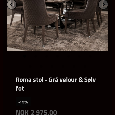
Prev
Ne
Roma stol - Grå velour & Sølv
fot
-15%
NOK
2 975,00