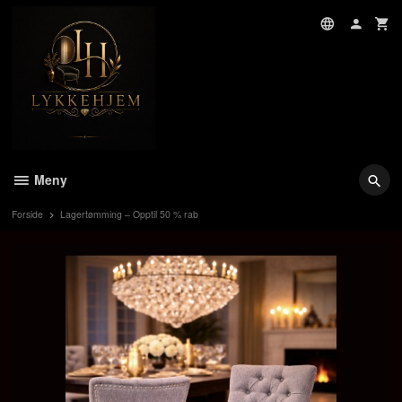
Gå
til
innholdet
Meny
Forside
Lagertømming – Opptil 50 % rab