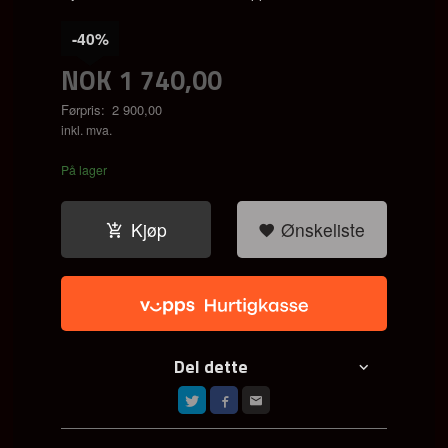
-40%
NOK
1 740,00
Førpris:
2 900,00
Rabatt
inkl. mva.
På lager
Kjøp
Ønskeliste
Del dette