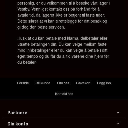
personlig, er du velkommen til å besøke vårt lager i
Vestby. Vennligst kontakt oss på forhånd for å
avtale tid, da lageret ikke er betjent til faste tider.
Dette sikrer at vi kan tilrettelegge for ditt besøk og
gi deg den beste servicen.
Husk at du kan betale med klarna, delbetaler eller
utsette betalingen din. Du kan velge mellom faste
mnd innbetalinger eller du kan velge å betale i ditt
eget tempo og du får du alltid varene dine hjem før
du betaler.
Forside
Bli kunde
Om oss
Gavekort
Logg inn
Kontakt oss
Partnere
Din konto