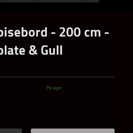
isebord - 200 cm -
plate & Gull
På lager