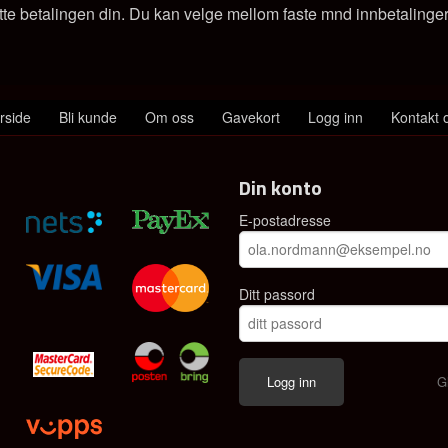
tte betalingen din. Du kan velge mellom faste mnd innbetalinger e
rside
Bli kunde
Om oss
Gavekort
Logg inn
Kontakt 
Din konto
E-postadresse
Ditt passord
G