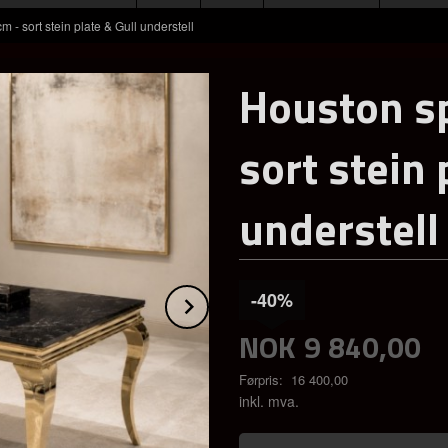
 - sort stein plate & Gull understell
Houston sp
sort stein 
understell
-40%
Next
NOK
9 840,00
Førpris:
16 400,00
Rabatt
inkl. mva.