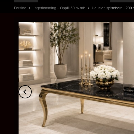
Forside
Lagertømming – Opptil 50 % rab
Houston spisebord - 200 cm
Prev