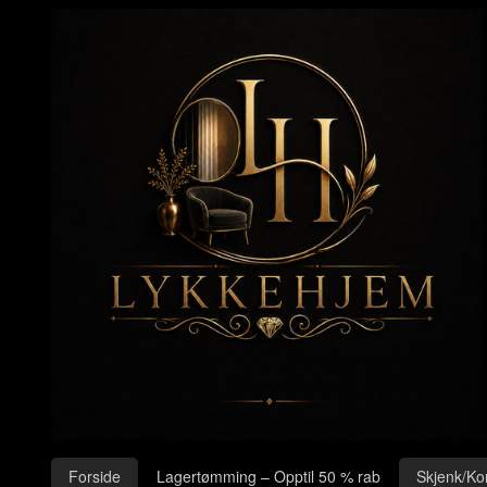
Gå
Lukk
til
innholdet
Produkter
Forside
Lagertømming – Opptil 50 % rab
Skjenk/Ko