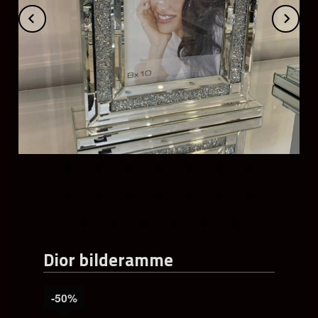
Prev
Ne
Dior bilderamme
-50%