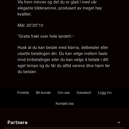
Vis frem minner og det du er glad i med vår
elegante bilderamme, produsert av meget høy
kvalitet.
Mål: 20*25*10
*Gratis frakt over hele landet!✅
Husk at du kan betale med klarna, delbetaler eller
utsette betalingen din. Du kan velge mellom faste
mnd innbetalinger eller du kan velge å betale i ditt
eget tempo og du får du alltid varene dine hjem før
du betaler.
Forside
Bli kunde
Om oss
Gavekort
Logg inn
Kontakt oss
Partnere