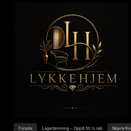
Gå
Lukk
til
innholdet
Produkter
Forside
Lagertømming – Opptil 50 % rab
Skjenk/Ko