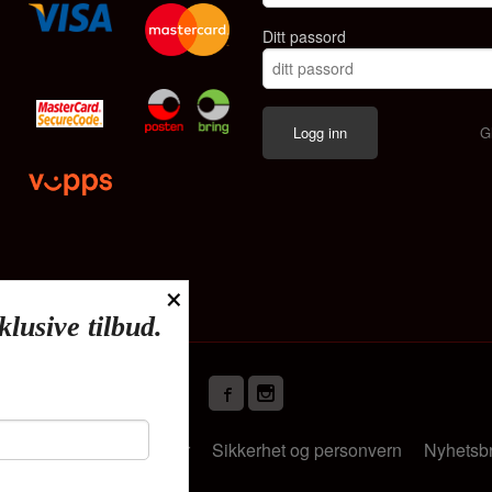
Ditt passord
G
×
klusive tilbud.
Frakt
Kjøpsbetingelser
Sikkerhet og personvern
Nyhetsb