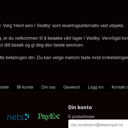
y. Velg 'Hent selv i Vestby' som leveringsalternativ ved utsjekk.
er du velkommen til å besøke vårt lager i Vestby. Vennligst konta
e for ditt besøk og gi deg den beste servicen.
tte betalingen din. Du kan velge mellom faste mnd innbetalinger e
rside
Bli kunde
Om oss
Gavekort
Logg inn
Kontakt 
Din konto
E-postadresse