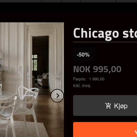
Chicago sto
-50%
NOK
995,00
Førpris:
1 990,00
Rabatt
inkl. mva.
Next
Kjøp