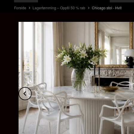
Forside
Lagertømming – Opptil 50 % rab
Chicago stol - Hvit
Prev