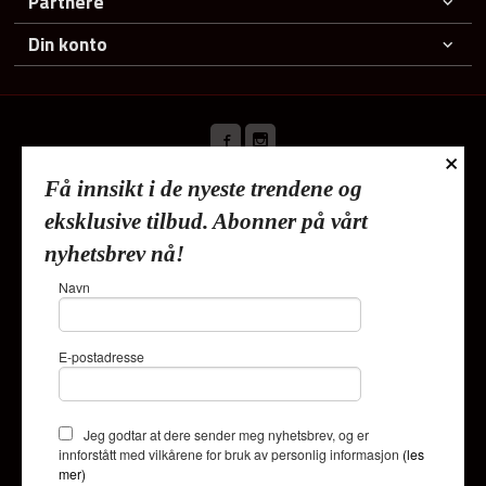
Partnere
Din konto
×
Få innsikt i de nyeste trendene og
Frakt
Kjøpsbetingelser
Sikkerhet og personvern
eksklusive tilbud. Abonner på vårt
Nyhetsbrev
nyhetsbrev nå!
Lykkehjem As Deliveien 19 1540 Vestby Tlf.
91353010
-
Navn
Foretaksregisteret 820624882
Vår nettbutikk bruker cookies slik at
E-postadresse
du får en bedre kjøpsopplevelse og
vi kan yte deg bedre service. Vi
bruker cookies hovedsaklig til å
lagre innloggingsdetaljer og huske
Jeg godtar at dere sender meg nyhetsbrev, og er
hva du har puttet i handlekurven
innforstått med vilkårene for bruk av personlig informasjon
(les
din. Fortsett å bruke siden som
mer)