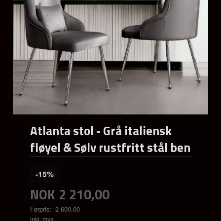
Atlanta stol - Grå italiensk
fløyel & Sølv rustfritt stål ben
-15%
NOK
2 210,00
Førpris:
2 600,00
Rabatt
inkl. mva.