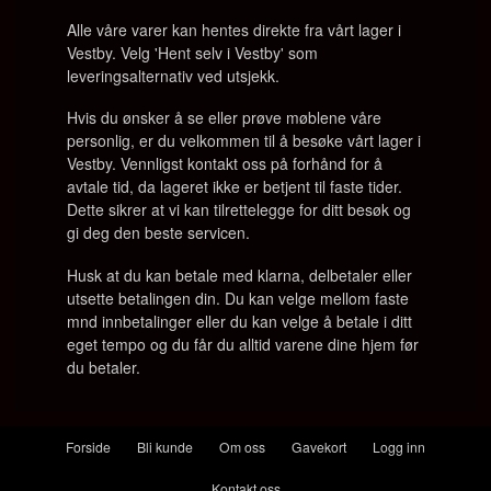
Alle våre varer kan hentes direkte fra vårt lager i
Vestby. Velg 'Hent selv i Vestby' som
leveringsalternativ ved utsjekk.
Hvis du ønsker å se eller prøve møblene våre
personlig, er du velkommen til å besøke vårt lager i
Vestby. Vennligst kontakt oss på forhånd for å
avtale tid, da lageret ikke er betjent til faste tider.
Dette sikrer at vi kan tilrettelegge for ditt besøk og
gi deg den beste servicen.
Husk at du kan betale med klarna, delbetaler eller
utsette betalingen din. Du kan velge mellom faste
mnd innbetalinger eller du kan velge å betale i ditt
eget tempo og du får du alltid varene dine hjem før
du betaler.
Forside
Bli kunde
Om oss
Gavekort
Logg inn
Kontakt oss