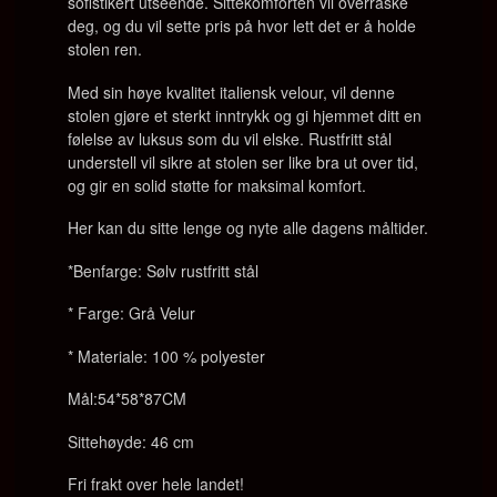
sofistikert utseende. Sittekomforten vil overraske
deg, og du vil sette pris på hvor lett det er å holde
stolen ren.
Med sin høye kvalitet italiensk velour, vil denne
stolen gjøre et sterkt inntrykk og gi hjemmet ditt en
følelse av luksus som du vil elske. Rustfritt stål
understell vil sikre at stolen ser like bra ut over tid,
og gir en solid støtte for maksimal komfort.
Her kan du sitte lenge og nyte alle dagens måltider.
*Benfarge: Sølv rustfritt stål
* Farge: Grå Velur
* Materiale: 100 % polyester
Mål:54*58*87CM
Sittehøyde: 46 cm
Fri frakt over hele landet!