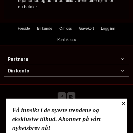
eget tempo og du får du alltid varene dine hjem før
du betaler.
Forside
Bli kunde
Om oss
Gavekort
Logg inn
Kontakt oss
Partnere
Din konto
×
Få innsikt i de nyeste trendene og
Frakt
Kjøpsbetingelser
Sikkerhet og personvern
eksklusive tilbud. Abonner på vårt
Nyhetsbrev
nyhetsbrev nå!