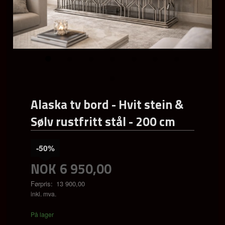
Alaska tv bord - Hvit stein &
Sølv rustfritt stål - 200 cm
-50%
NOK
6 950,00
Førpris:
13 900,00
Rabatt
inkl. mva.
På lager