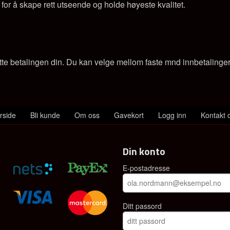
 for å skape rett utseende og holde høyeste kvalitet.
tte betalingen din. Du kan velge mellom faste mnd innbetalinger e
rside
Bli kunde
Om oss
Gavekort
Logg inn
Kontakt 
Din konto
E-postadresse
Ditt passord