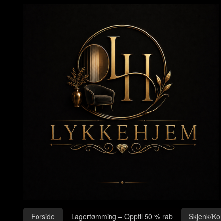
Gå
Lukk
til
innholdet
Produkter
Forside
Lagertømming – Opptil 50 % rab
Skjenk/Ko