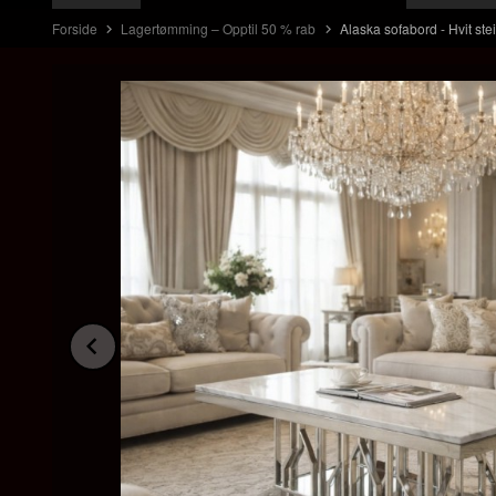
Forside
Lagertømming – Opptil 50 % rab
Alaska sofabord - Hvit ste
Prev