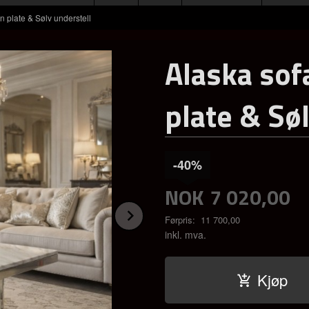
in plate & Sølv understell
Alaska sof
plate & Sø
-40%
NOK
7 020,00
Next
Førpris:
11 700,00
Rabatt
inkl. mva.
Kjøp