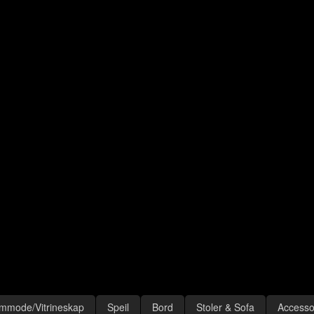
mmode/Vitrineskap
Speil
Bord
Stoler & Sofa
Accesso