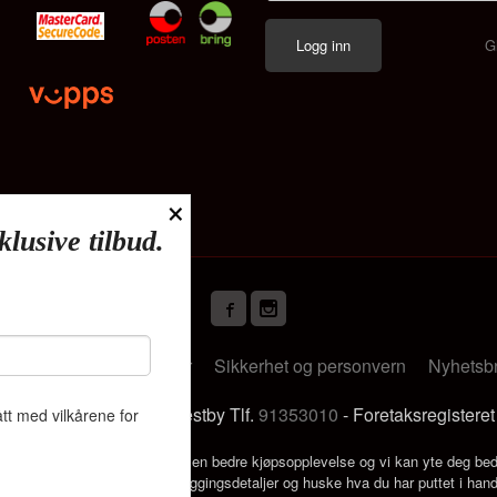
G
×
klusive tilbud.
Frakt
Kjøpsbetingelser
Sikkerhet og personvern
Nyhetsb
s Deliveien 19 1540 Vestby Tlf.
91353010
- Foretaksregistere
tt med vilkårene for
k bruker cookies slik at du får en bedre kjøpsopplevelse og vi kan yte deg bed
s hovedsaklig til å lagre innloggingsdetaljer og huske hva du har puttet i han