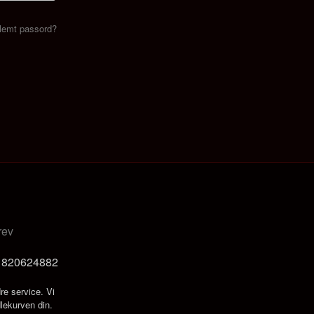
lemt passord?
rev
t 820624882
re service. Vi
dlekurven din.