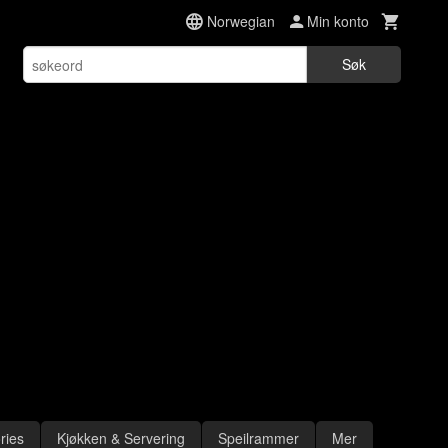
Norwegian
Min konto
Søk
ries
Kjøkken & Servering
Speilrammer
Mer