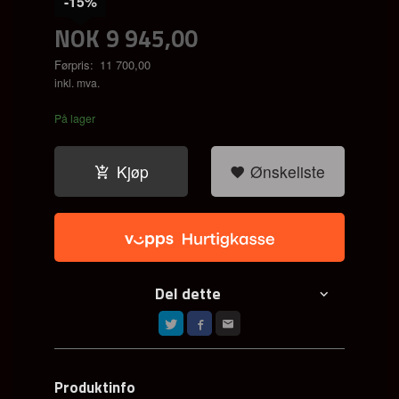
-15%
NOK
9 945,00
Førpris:
11 700,00
Rabatt
inkl. mva.
På lager
Kjøp
Ønskeliste
Del dette
Produktinfo