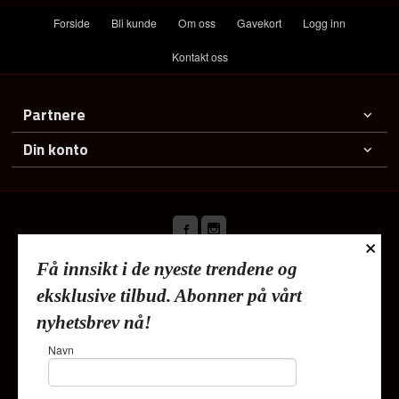
Forside
Bli kunde
Om oss
Gavekort
Logg inn
Kontakt oss
Partnere
Din konto
×
Få innsikt i de nyeste trendene og
Frakt
Kjøpsbetingelser
Sikkerhet og personvern
eksklusive tilbud. Abonner på vårt
Nyhetsbrev
nyhetsbrev nå!
Lykkehjem As Deliveien 19 1540 Vestby Tlf.
91353010
-
Navn
Foretaksregisteret 820624882
Vår nettbutikk bruker cookies slik at