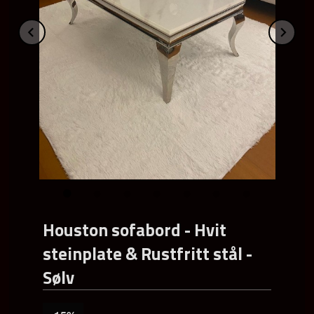
Prev
Ne
Houston sofabord - Hvit
steinplate & Rustfritt stål -
Sølv