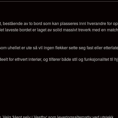
, bestående av to bord som kan plasseres inni hverandre for op
det laveste bordet er laget av solid m
assivt treverk
med en matche
m uhellet er ute så vil ingen flekker sette seg fast eller etterla
elt for ethvert interiør, og tilfører både stil og funksjonalitet til h
y. Velg 'Hent selv i Vestby' som leveringsalternativ ved utsjekk.