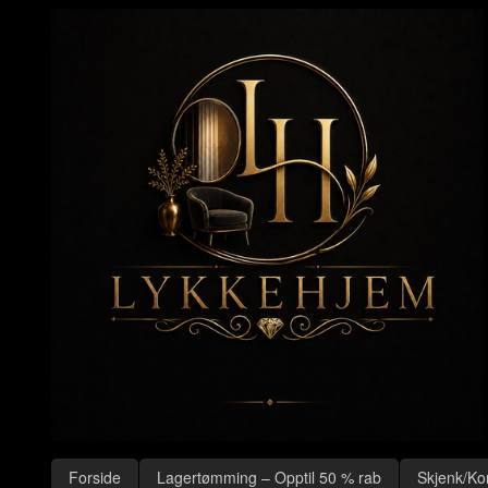
Gå
Lukk
til
innholdet
Produkter
Forside
Lagertømming – Opptil 50 % rab
Skjenk/Ko