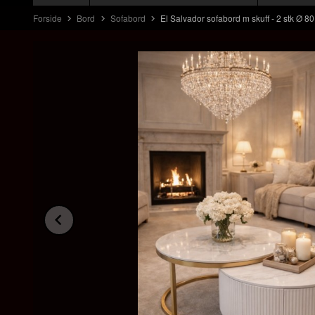
Forside
Bord
Sofabord
El Salvador sofabord m skuff - 2 stk Ø 80 o
Prev