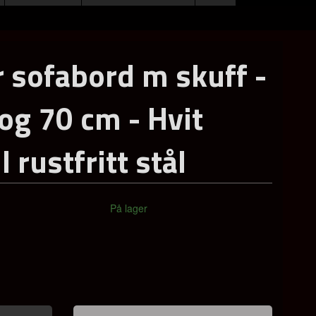
r sofabord m skuff -
 og 70 cm - Hvit
l rustfritt stål
På lager