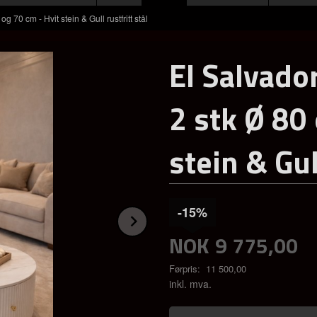
g 70 cm - Hvit stein & Gull rustfritt stål
El Salvado
2 stk Ø 80
stein & Gul
-15%
Next
NOK
9 775,00
Førpris:
11 500,00
Rabatt
inkl. mva.