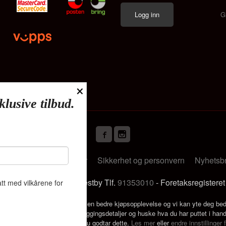
G
×
klusive tilbud.
Frakt
Kjøpsbetingelser
Sikkerhet og personvern
Nyhetsb
s Deliveien 19 1540 Vestby Tlf.
91353010
- Foretaksregistere
tt med vilkårene for
k bruker cookies slik at du får en bedre kjøpsopplevelse og vi kan yte deg bed
s hovedsaklig til å lagre innloggingsdetaljer og huske hva du har puttet i han
 bruke siden som normalt om du godtar dette.
Les mer
eller
endre innstillinger 