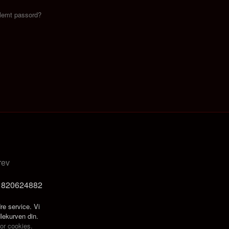
lemt passord?
rev
t 820624882
re service. Vi
dlekurven din.
for cookies.