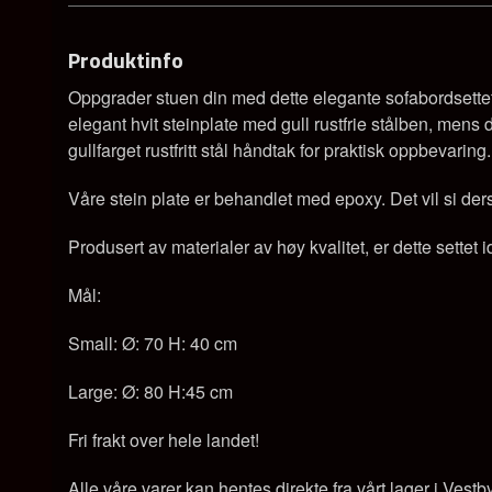
Produktinfo
Oppgrader stuen din med dette elegante sofabordsettet
elegant hvit steinplate med gull rustfrie stålben, mens 
gullfarget rustfritt stål håndtak for praktisk oppbevaring.
Våre stein plate er behandlet med epoxy. Det vil si derso
Produsert av materialer av høy kvalitet, er dette settet ide
Mål:
Small: Ø: 70 H: 40 cm
Large: Ø: 80 H:45 cm
Fri frakt over hele landet!
Alle våre varer kan hentes direkte fra vårt lager i Vestb