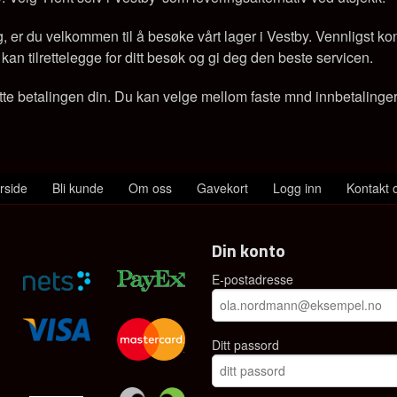
 er du velkommen til å besøke vårt lager i Vestby. Vennligst kon
 vi kan tilrettelegge for ditt besøk og gi deg den beste servicen.
tte betalingen din. Du kan velge mellom faste mnd innbetalinger e
rside
Bli kunde
Om oss
Gavekort
Logg inn
Kontakt 
Din konto
E-postadresse
Ditt passord