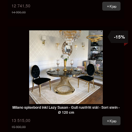
12 741,50
Kjøp
14 990,00
Rabatt
-15%
Milano spisebord inkl Lazy Susan - Gull rustfritt stål - Sort stein -
Ø 120 cm
13 515,00
Kjøp
15 900,00
Rabatt