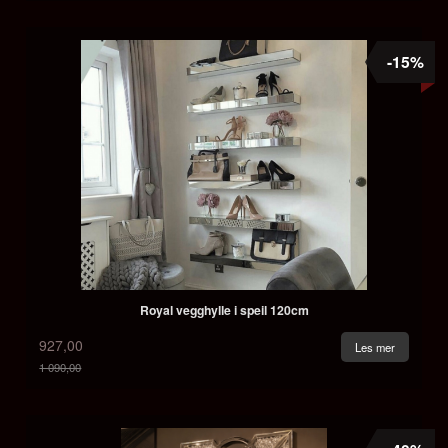
-15%
Royal vegghylle i speil 120cm
927,00
Les mer
1 090,00
Rabatt