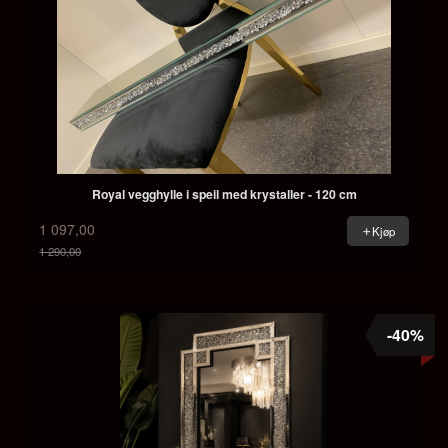
Royal vegghylle i speil med krystaller - 120 cm
1 097,00
Kjøp
1 290,00
Rabatt
-40%