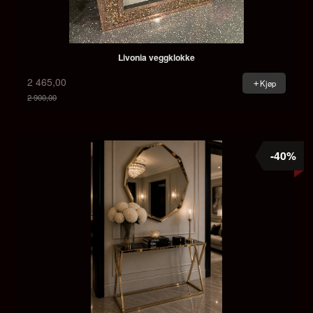
Livonia veggklokke
2 465,00
Kjøp
2 900,00
Rabatt
-40%