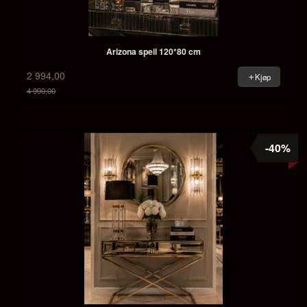
Arizona speil 120*80 cm
2 994,00
Kjøp
4 990,00
Rabatt
-40%