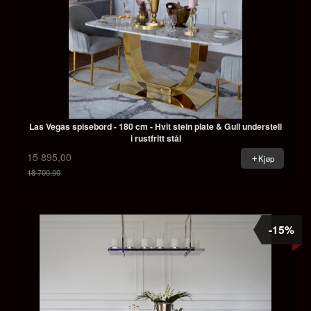
Las Vegas spisebord - 180 cm - Hvit stein plate & Gull understell
i rustfritt stål
15 895,00
Kjøp
18 700,00
Rabatt
-15%