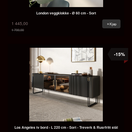
London veggklokke - Ø 60 cm - Sort
1 445,00
Kjøp
1 700,00
Rabatt
-15%
Los Angeles tv bord - L 220 cm - Sort - Treverk & Rusrfritt stål