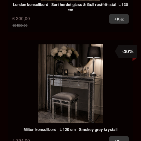
London konsollbord - Sort herdet glass & Gull rustfritt stål- L 130
cm
6 300,00
Kjøp
10 500,00
Rabatt
-40%
Milton konsollbord - L 120 cm - Smokey grey krystall
4 794,00