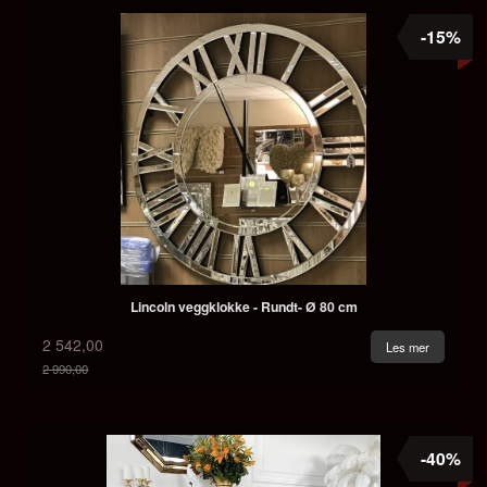
-15%
Lincoln veggklokke - Rundt- Ø 80 cm
2 542,00
Les mer
2 990,00
Rabatt
-40%