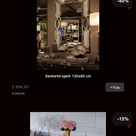
-40%
Santorini speil- 120x80 cm
2 994,00
Kjøp
4 990,00
Rabatt
-15%