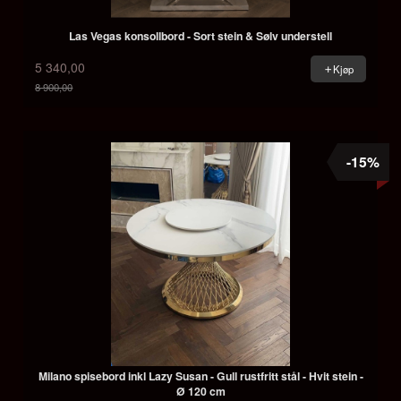
Las Vegas konsollbord - Sort stein & Sølv understell
5 340,00
Kjøp
8 900,00
Rabatt
-15%
Milano spisebord inkl Lazy Susan - Gull rustfritt stål - Hvit stein -
Ø 120 cm