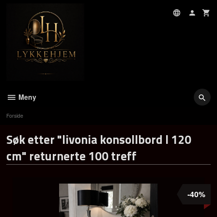
Gå
til
innholdet
Meny
Forside
Søk etter "livonia konsollbord l 120
cm" returnerte 100 treff
-40%