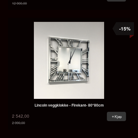
12 900,00
Rabatt
-15%
Lincoln veggklokke - Firekant- 80*80cm
2 542,00
Kjøp
2 990,00
Rabatt