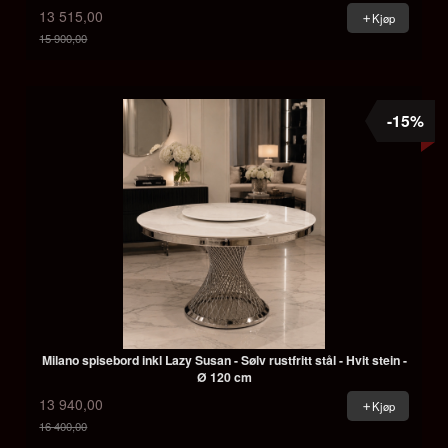
13 515,00
Kjøp
15 900,00
Rabatt
-15%
Milano spisebord inkl Lazy Susan - Sølv rustfritt stål - Hvit stein -
Ø 120 cm
13 940,00
Kjøp
16 400,00
Rabatt