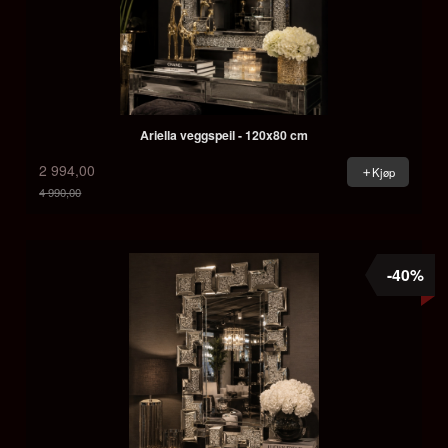
Ariella veggspeil - 120x80 cm
2 994,00
Kjøp
4 990,00
Rabatt
-40%