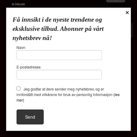
8 700,00
×
Rabatt
Få innsikt i de nyeste trendene og
eksklusive tilbud. Abonner på vårt
-40%
nyhetsbrev nå!
Navn
E-postadresse
Jeg godtar at dere sender meg nyhetsbrev, og er
innforstått med vilkårene for bruk av personlig informasjon
(les
mer)
Beverly Hills konsollbord - Sort stein& Sølv rustfritt stål
understell
5 220,00
Les mer
8 700,00
Rabatt