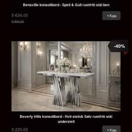
Bensville konsollbord - Speil & Gull rustfritt stål ben
5 634,00
Kjøp
9 390,00
Rabatt
-40%
Beverly Hills konsollbord - Hvit stein& Sølv rustfritt stål
understell
5 220,00
Kjøp