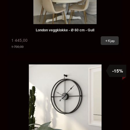
London veggklokke - Ø 60 cm - Gull
1 445,00
Kjøp
1 700,00
Rabatt
-15%