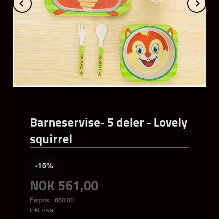
Prev
Ne
Barneservise- 5 deler - Lovely
squirrel
-15%
NOK
561,00
Førpris:
660,00
Rabatt
inkl. mva.