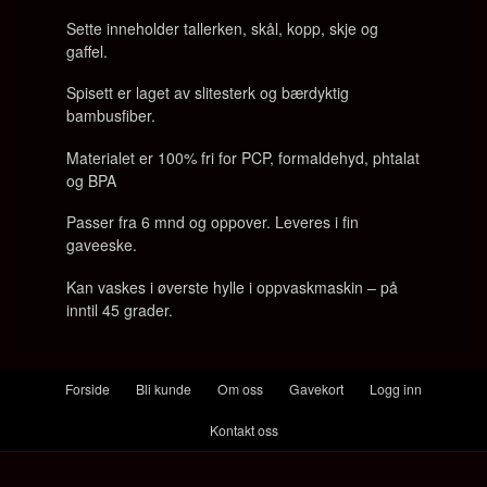
Sette inneholder tallerken, skål, kopp, skje og
gaffel.
Spisett er laget av slitesterk og bærdyktig
bambusfiber.
Materialet er 100% fri for PCP, formaldehyd, phtalat
og BPA
Passer fra 6 mnd og oppover. Leveres i fin
gaveeske.
Kan vaskes i øverste hylle i oppvaskmaskin – på
inntil 45 grader.
Forside
Bli kunde
Om oss
Gavekort
Logg inn
Kontakt oss