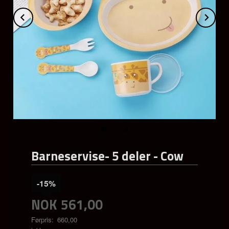
Prev
Ne
Barneservise- 5 deler - Cow
-15%
NOK
561,00
Førpris:
660,00
Rabatt