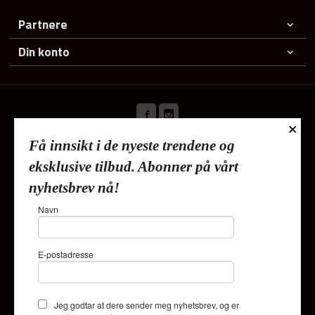
Partnere
Din konto
×
Få innsikt i de nyeste trendene og
Frakt
Kjøpsbetingelser
Sikkerhet og personvern
eksklusive tilbud. Abonner på vårt
Nyhetsbrev
nyhetsbrev nå!
Lykkehjem As Deliveien 19 1540 Vestby Tlf.
91353010
-
Navn
Foretaksregisteret 820624882
Vår nettbutikk bruker cookies slik at
E-postadresse
du får en bedre kjøpsopplevelse og
vi kan yte deg bedre service. Vi
bruker cookies hovedsaklig til å
lagre innloggingsdetaljer og huske
Jeg godtar at dere sender meg nyhetsbrev, og er
hva du har puttet i handlekurven