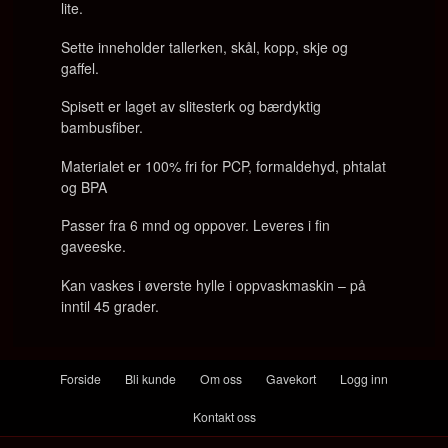
lite.
Sette inneholder tallerken, skål, kopp, skje og
gaffel.
Spisett er laget av slitesterk og bærdyktig
bambusfiber.
Materialet er 100% fri for PCP, formaldehyd, phtalat
og BPA
Passer fra 6 mnd og oppover. Leveres i fin
gaveeske.
Kan vaskes i øverste hylle i oppvaskmaskin – på
inntil 45 grader.
Forside
Bli kunde
Om oss
Gavekort
Logg inn
Kontakt oss