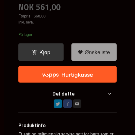
NOK
561,00
Førpris:
660,00
Rabatt
inkl. mva.
På lager
Kjøp
Ønskeliste
Del dette
Produktinfo
Et søtt og miljøvennlig servise sett for barn som er