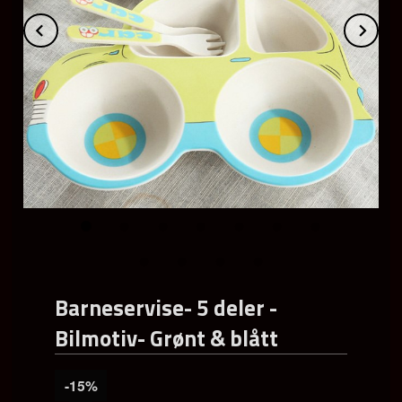
Prev
Ne
Barneservise- 5 deler -
Bilmotiv- Grønt & blått
-15%