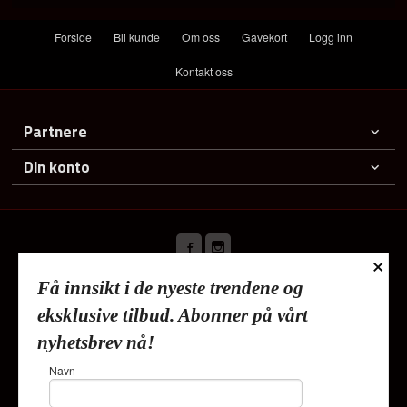
Forside
Bli kunde
Om oss
Gavekort
Logg inn
Kontakt oss
Partnere
Din konto
×
Få innsikt i de nyeste trendene og
Frakt
Kjøpsbetingelser
Sikkerhet og personvern
eksklusive tilbud. Abonner på vårt
Nyhetsbrev
nyhetsbrev nå!
Lykkehjem As Deliveien 19 1540 Vestby Tlf.
91353010
-
Navn
Foretaksregisteret 820624882