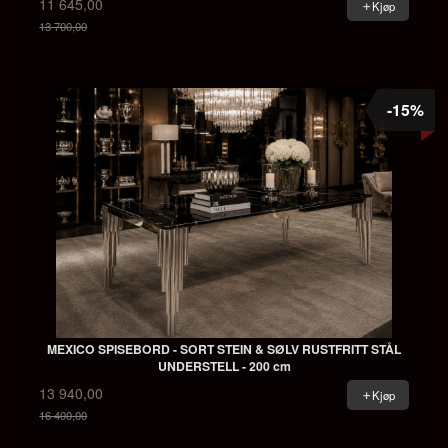
11 645,00
Kjøp
13 700,00
Rabatt
-15%
MEXICO SPISEBORD - SORT STEIN & SØLV RUSTFRITT STÅL
UNDERSTELL - 200 cm
13 940,00
Kjøp
16 400,00
Rabatt