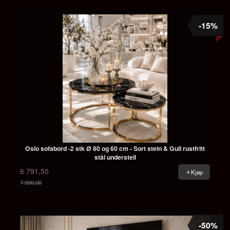
-15%
Oslo sofabord -2 stk Ø 80 og 60 cm - Sort stein & Gull rustfritt
stål understell
6 791,50
Kjøp
7 990,00
Rabatt
-50%