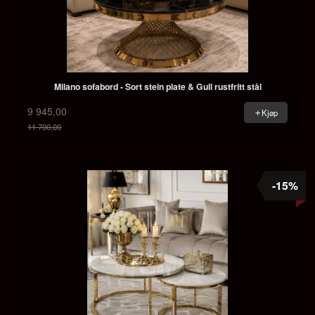
Milano sofabord - Sort stein plate & Gull rustfritt stål
9 945,00
Kjøp
11 700,00
Rabatt
-15%