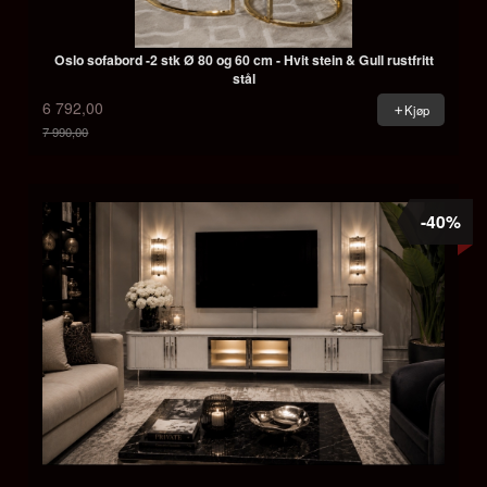
Oslo sofabord -2 stk Ø 80 og 60 cm - Hvit stein & Gull rustfritt
stål
6 792,00
Kjøp
7 990,00
Rabatt
-40%