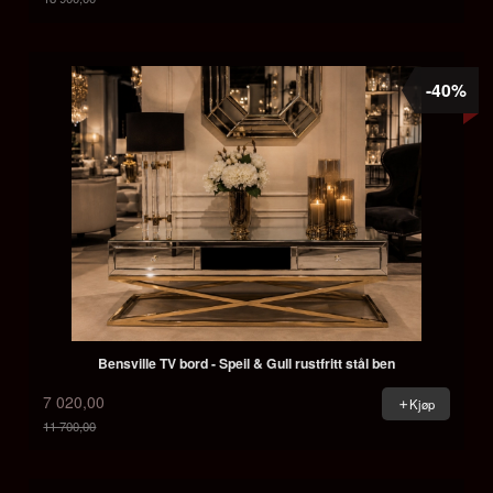
Rabatt
-40%
Bensville TV bord - Speil & Gull rustfritt stål ben
7 020,00
Kjøp
11 700,00
Rabatt