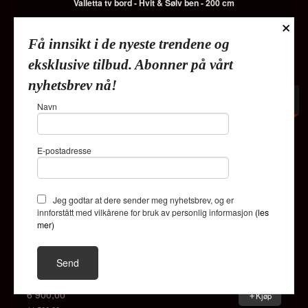
Valletta tv bord - Hvit & Sølv ben - 200 cm
×
8 340,00
Kjøp
Få innsikt i de nyeste trendene og
13 900,00
Rabatt
eksklusive tilbud. Abonner på vårt
nyhetsbrev nå!
-40%
Navn
E-postadresse
Jeg godtar at dere sender meg nyhetsbrev, og er
innforstått med vilkårene for bruk av personlig informasjon
(les
mer)
Alaska tv bord - Hvit steinplate & Gull rusfritt stål
6 900,00
Kjøp