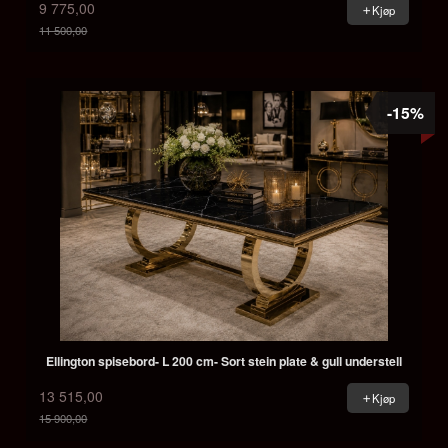
9 775,00
Kjøp
11 500,00
Rabatt
-15%
Ellington spisebord- L 200 cm- Sort stein plate & gull understell
13 515,00
Kjøp
15 900,00
Rabatt