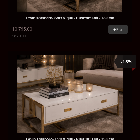
Levin sofabord- Sort & gull - Rustfritt stål - 130 cm
10 795,00
Kjøp
12 700,00
Rabatt
-15%
Levin sofabord- Hvit & gull - Rustfritt stål - 130 cm