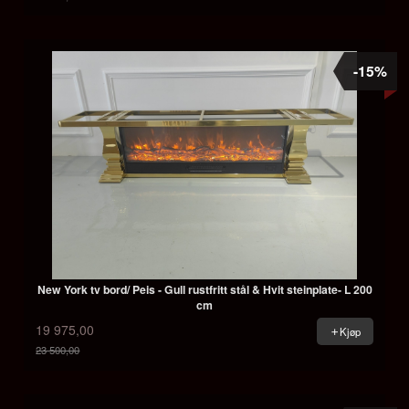
Rabatt
-15%
New York tv bord/ Peis - Gull rustfritt stål & Hvit steinplate- L 200
cm
19 975,00
Kjøp
23 500,00
Rabatt