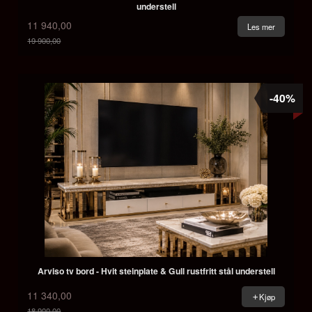
understell
11 940,00
Les mer
19 900,00
Rabatt
-40%
Arviso tv bord - Hvit steinplate & Gull rustfritt stål understell
11 340,00
Kjøp
18 900,00