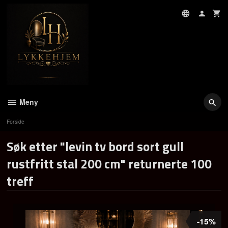
Gå
til
innholdet
Meny
Forside
Søk etter "levin tv bord sort gull
rustfritt stal 200 cm" returnerte 100
treff
-15%