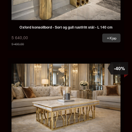
Oxford konsollbord - Sort og gull rustfritt stål - L 140 cm
5 640,00
Kjøp
9 400,00
Rabatt
-40%