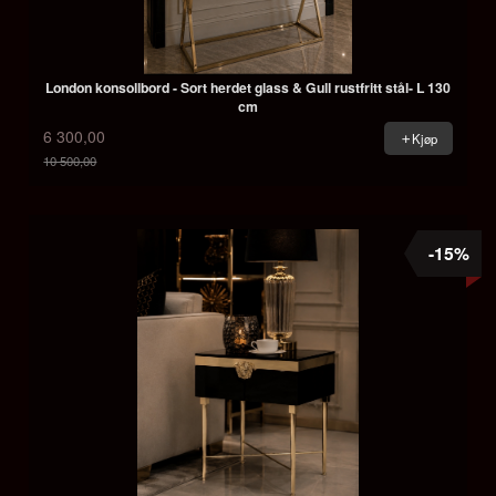
London konsollbord - Sort herdet glass & Gull rustfritt stål- L 130
cm
6 300,00
Kjøp
10 500,00
Rabatt
-15%