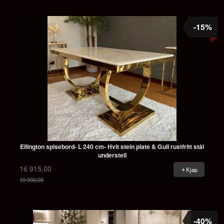
-15%
Ellington spisebord- L 240 cm- Hvit stein plate & Gull rustfritt stål
understell
16 915,00
Kjøp
19 900,00
Rabatt
-40%