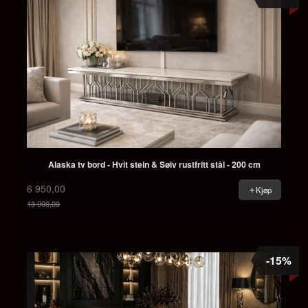
Alaska tv bord - Hvit stein & Sølv rustfritt stål - 200 cm
6 950,00
Kjøp
13 900,00
Rabatt
-15%