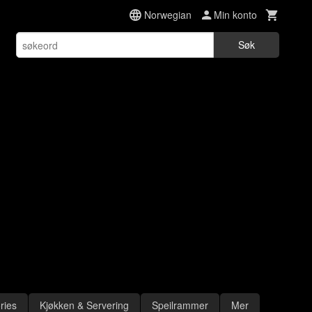
Norwegian
Min konto
Søk
ries
Kjøkken & Servering
Speilrammer
Mer