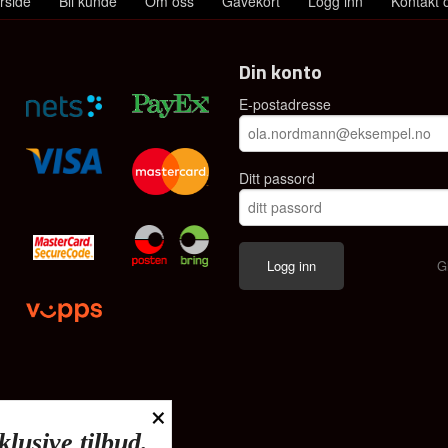
rside
Bli kunde
Om oss
Gavekort
Logg inn
Kontakt 
Din konto
E-postadresse
Ditt passord
G
×
klusive tilbud.