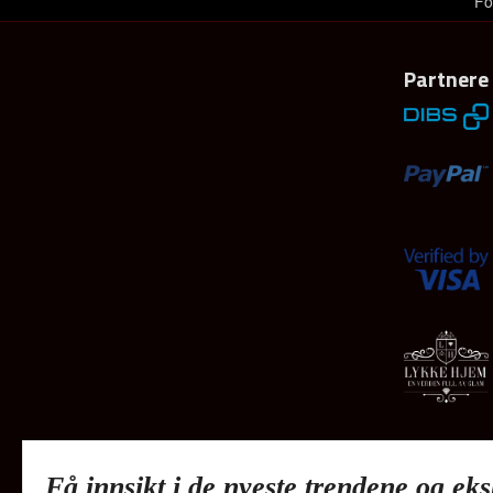
Fo
Partnere
Få innsikt i de nyeste trendene og eks