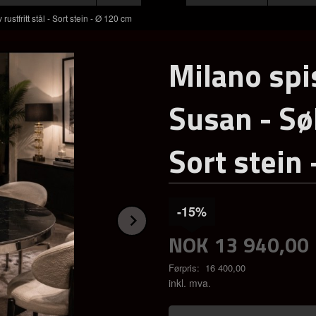
ustfritt stål - Sort stein - Ø 120 cm
Milano spi
Susan - Søl
Sort stein
-15%
Next
NOK
13 940,00
Førpris:
16 400,00
Rabatt
inkl. mva.