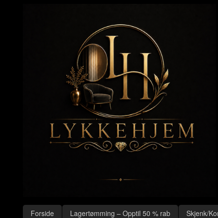
Gå
Lukk
til
innholdet
Produkter
Forside
Lagertømming – Opptil 50 % rab
Skjenk/Ko