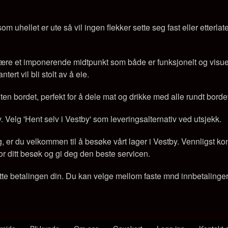
om uhellet er ute så vil ingen flekker sette seg fast eller etterl
t være et imponerende midtpunkt som både er funksjonelt og visuel
ert vil bli stolt av å eie.
n bordet, perfekt for å dele mat og drikke med alle rundt bordet.
y. Velg 'Hent selv i Vestby' som leveringsalternativ ved utsjekk.
er du velkommen til å besøke vårt lager i Vestby. Vennligst konta
e for ditt besøk og gi deg den beste servicen.
tte betalingen din. Du kan velge mellom faste mnd innbetalinger e